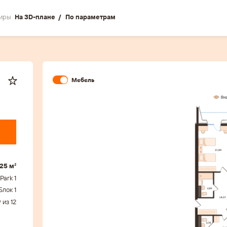
иры
На 3D-плане
По параметрам
Мебель
.25 м²
Park 1
Блок 1
 из 12