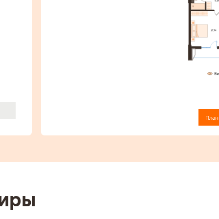
План
ся
тиры