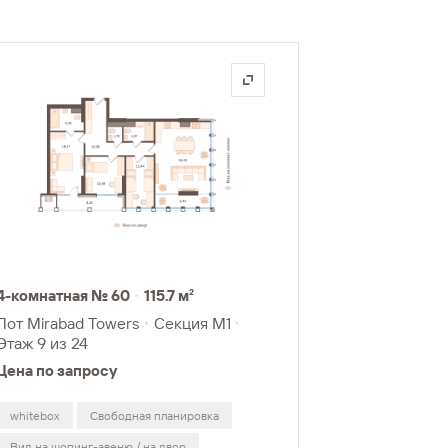
4-комнатная № 60
115.7 м²
Лот Mirabad Towers
Секция M1
Этаж 9
из 24
Цена по запросу
whitebox
Свободная планировка
Вид на шопинг-авеню / на двор