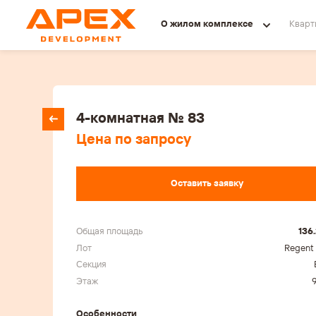
О жилом комплексе
Кварт
4-комнатная № 83
Цена по запросу
Оставить заявку
Общая площадь
136
Лот
Regent 
Секция
Этаж
9
Особенности