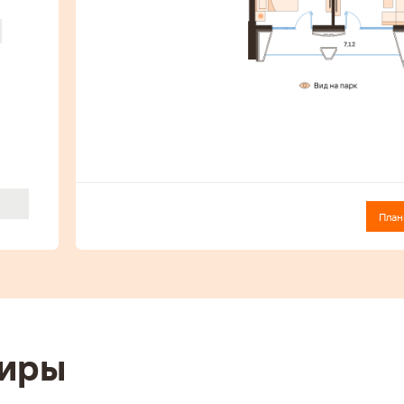
План
ся
тиры