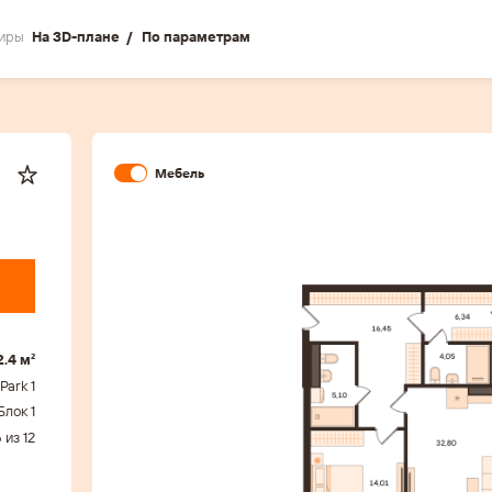
иры
На 3D-плане
По параметрам
Мебель
2.4 м²
Park 1
Блок 1
 из 12