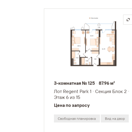
3-комнатная № 125
87.96 м²
Лот Regent Park 1
Секция Блок 2
Этаж 6
из 15
Цена по запросу
Свободная планировка
Вид на двор