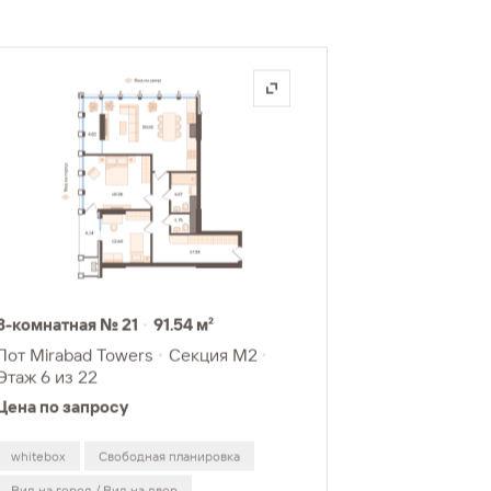
3-комнатная № 21
91.54 м²
Лот Mirabad Towers
Секция M2
Этаж 6
из 22
Цена по запросу
whitebox
Свободная планировка
Вид на город / Вид на двор