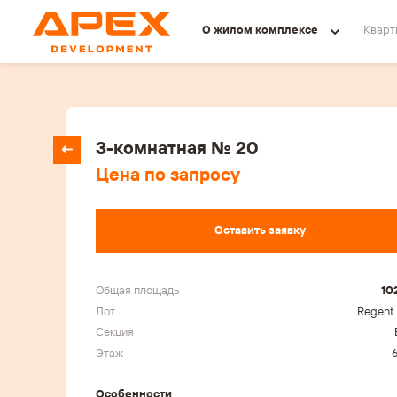
О жилом комплексе
Кварт
3-комнатная № 20
Цена по запросу
Оставить заявку
Общая площадь
10
Лот
Regent 
Секция
Этаж
6
Особенности